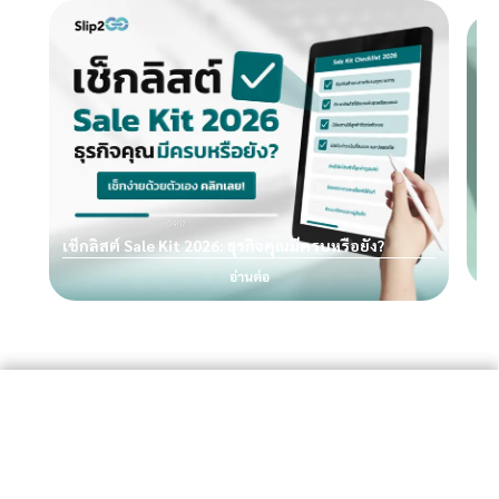
คำ
เช็กลิสต์ Sale Kit 2026: ธุรกิจคุณมีครบหรือยัง?
ธุร
อ่านต่อ
Slip2Go จัดการสลิปง่ายกว่าที่เคย
เป็นแพลตฟอร์มที่ออกแบบมาเพื่อช่วยคุณจัดเก็บและตรวจสอบสลิป
ได้อย่างสะดวก รวดเร็ว และปลอดภัย