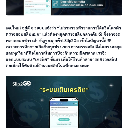
เคยไหม? อยู่ดี ๆ ระบบแจ้งว่า “ไม่สามารถทำรายการได้หรือโควต้า
ตรวจสอบสลิปหมด” แล้วต้องหยุดตรวจสลิปกลางคัน 😰 ซึ่งอาจจะ
พลาดยอดชำระสำคัญของลูกค้า! Slip2Go เข้าใจปัญหานี้ดี 💬 
เพราะการซื้อขายเกิดขึ้นทุกช่วงเวลา การตรวจสลิปจึงไม่ควรสะดุด 
และทุกวินาทีคือโอกาสในการป้องกันความผิดพลาด เราจึง
ออกแบบระบบ “เครดิต” ขึ้นมา เพื่อให้ร้านค้าสามารถตรวจสลิป
ต่อเนื่องได้ทันที แม้จำนวนสลิปในแพ็กเกจจะหมด